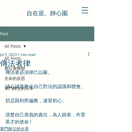
自在居。靜心園
Post
All Posts
Jul 5, 2023
1 min read
All Posts
傳法者律
應社會轉變
傳法者必須律己以嚴。
生命的反思
誠心誠意教化自己對法的認識和體會。
掌門師父的分享
切忌因利而偏教，違背初心。
清楚自己肩負的責任，為人師表，作育
英才的使命 !
掌門師父的分享