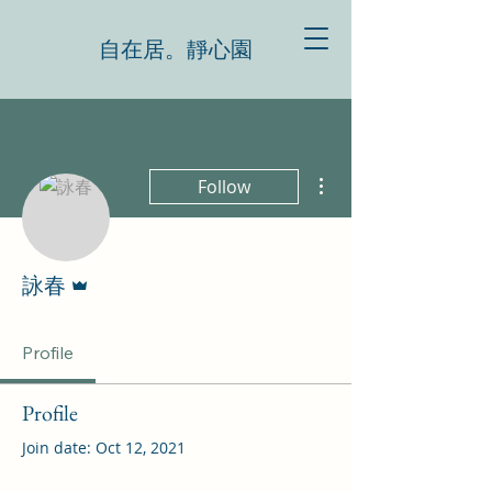
自在居。靜心園
More actions
Follow
Admin
詠春
Profile
Profile
Join date: Oct 12, 2021