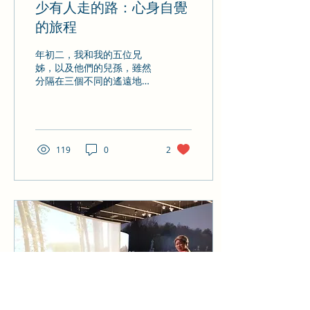
少有人走的路：心身自覺
的旅程
年初二，我和我的五位兄
姊，以及他們的兒孫，雖然
分隔在三個不同的遙遠地
方，卻可透過zoom一齊團
拜。在電腦螢幕上，我喜見
下一代各個都充滿着自信和
慈悲友愛；但也見到我們這
一代帶著歲月的痕跡，滿臉
119
0
2
皺紋，老態畢現。相比以
whatsApp交談，動態影像
更立體和震撼，只需輕談淺
說，已盡...