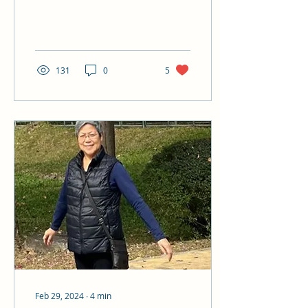
警訊，體驗幾次病痛的考
驗，在獨居環境裡調整生活
模式，如常生活；在老化病
痛中尋找喜愛的娛樂，計劃
將來的轉變，盡量安排一
131
0
5
切。若然我沒有修練「太極·
隨意·自在」的功法，我確實
沒...
Feb 29, 2024
∙
4
min